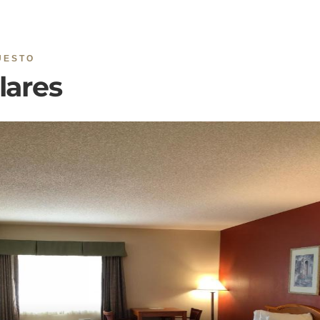
UESTO
lares