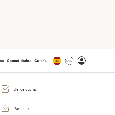
Accessible bath/shower
Reloj despertador
Gel de ducha
Perchero