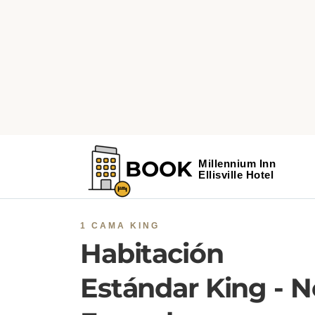
1 CAMA KING
Habitación
Estándar King - N
Fumadores
La amplia habitación doble cuenta con aire
acondicionado, una tetera y cafetera, así como un
baño privado con bañera y secador de pelo. La
habitación doble incluye secadora, un sofá, un suel
de moqueta, calefacción, así como una televisión 
pantalla plana con canales por cable. La unidad ofr