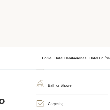
1 cama king
o
Aire acondicionado
Bath or Shower
o
Carpeting
de
ece